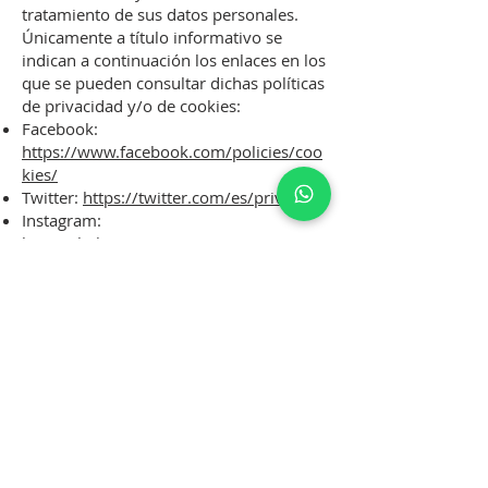
tratamiento de sus datos personales.
Únicamente a título informativo se
indican a continuación los enlaces en los
que se pueden consultar dichas políticas
de privacidad y/o de cookies:
Facebook:
https://www.facebook.com/policies/coo
kies/
Twitter:
https://twitter.com/es/privacy
Instagram:
https://help.instagram.com/189664148
0634370?ref=ig
YouTube:
https://policies.google.com/privacy?
hl=es-419&gl=mx
Pinterest:
https://policy.pinterest.com/es/privacy-
policy
LinkedIn:
https://www.linkedin.com/legal/cookie-
policy?trk=hp-cookies