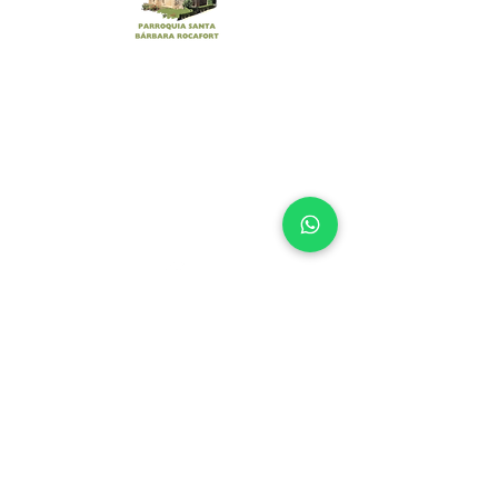
DIRECCIÓN
Urb. Santa Bárbara s/n
Rocafort
46111, Valencia
CONTACTO
638610459
961310720
parroquiasantabarbararocafort@gmail.com
ENLACES
Santa Sede
Archidiócesis de Valencia
Paraula
Universidad Católica de Valencia
INFORMACIÓN LEGAL
Aviso Legal
Política de Privacidad